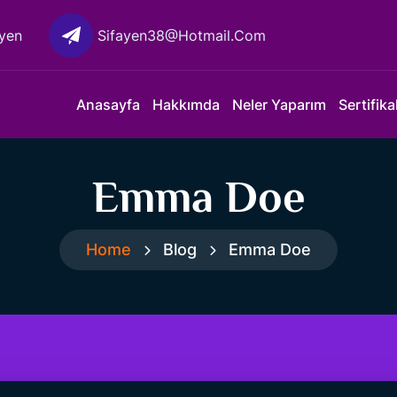
yen
Sifayen38@hotmail.com
Anasayfa
Hakkımda
Neler Yaparım
Sertifika
Emma Doe
Home
Blog
Emma Doe