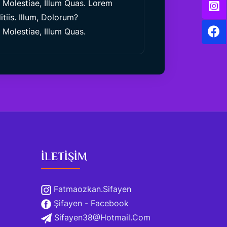
olestiae, Illum Quas. Lorem
tiis. Illum, Dolorum?
olestiae, Illum Quas.
İLETİŞİM
Fatmaozkan.sifayen
Şifayen - Facebook
Sifayen38@hotmail.com