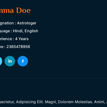
mma Doe
gnation : Astrologer
uage : Hindi, English
rience : 4 Years
ne : 2365478956
tetur, Adipisicing Elit. Magni, Dolorem Molestias. Animi, A