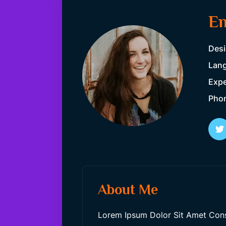
E
Desi
Lang
Expe
Pho
About Me
Lorem Ipsum Dolor Sit Amet Consec