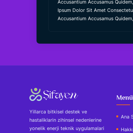
Accusantium Accusamus Quidem, 
Ipsum Dolor Sit Amet Consectetur,
Accusantium Accusamus Quidem, 
Menü
Yillarca bitkisel destek ve
Ana 
hastaliklarin zihinsel nedenlerine
yonelik enerji teknik uygulamalari
Hakk